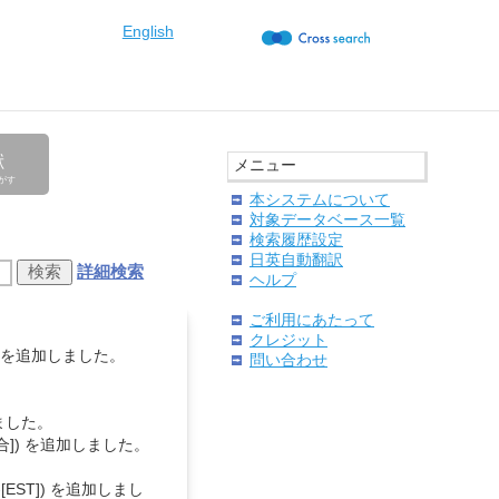
English
献
メニュー
がす
本システムについて
対象データベース一覧
検索履歴設定
日英自動翻訳
検索
詳細検索
ヘルプ
ご利用にあたって
クレジット
ST]) を追加しました。
問い合わせ
しました。
合]) を追加しました。
]-[EST]) を追加しまし