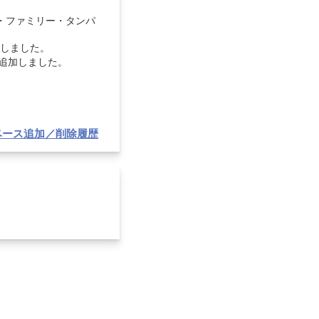
質]-[配列・ファミリー・タンパ
追加しました。
]) を追加しました。
ベース追加／削除履歴